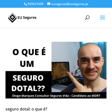
935621639
euseguros@euseguros.pt
seguro dotal: o que é?