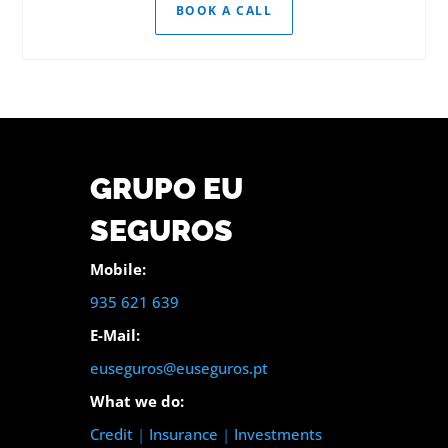
BOOK A CALL
GRUPO EU
SEGUROS
Mobile:
935 621 639
E-Mail:
euseguros@euseguros.pt
What we do:
Credit
|
Insurance
|
Investments