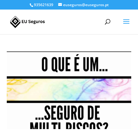
935621639
euseguros@euseguros.pt