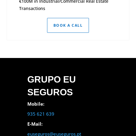
€100M in Industrial/Commercial Real Estate
Transactions
BOOK A CALL
GRUPO EU
SEGUROS
Mobile:
935 621 639
E-Mail:
euseguros@euseguros.pt