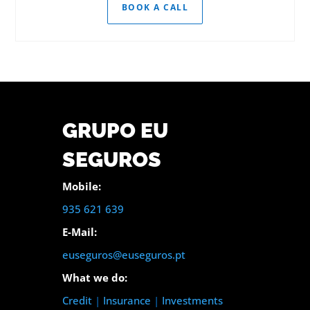
BOOK A CALL
GRUPO EU
SEGUROS
Mobile:
935 621 639
E-Mail:
euseguros@euseguros.pt
What we do:
Credit
|
Insurance
|
Investments