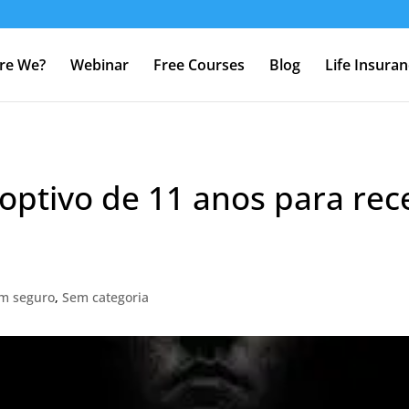
re We?
Webinar
Free Courses
Blog
Life Insura
doptivo de 11 anos para re
um seguro
,
Sem categoria