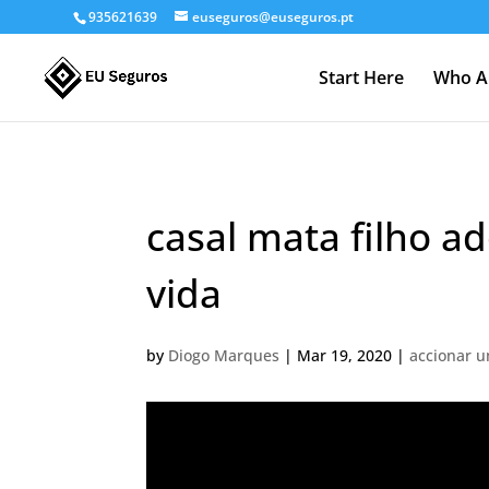
935621639
euseguros@euseguros.pt
Start Here
Who A
casal mata filho a
vida
by
Diogo Marques
|
Mar 19, 2020
|
accionar 