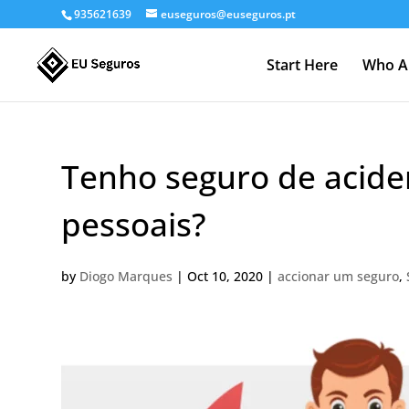
935621639
euseguros@euseguros.pt
Start Here
Who A
Tenho seguro de aciden
pessoais?
by
Diogo Marques
|
Oct 10, 2020
|
accionar um seguro
,