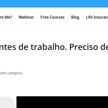
re We?
Webinar
Free Courses
Blog
Life Insura
tes de trabalho. Preciso d
Sem categoria