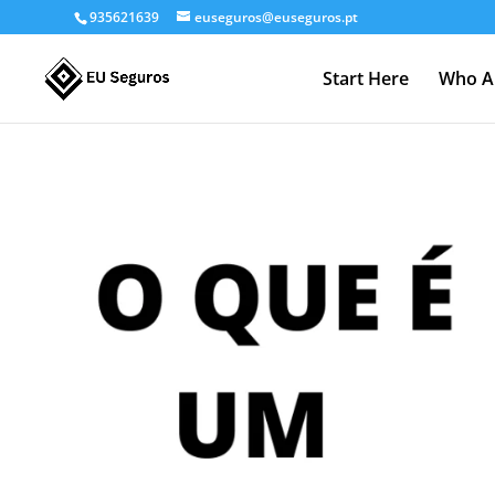
935621639
euseguros@euseguros.pt
Start Here
Who A