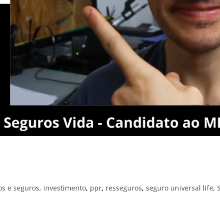
os e seguros
,
investimento
,
ppr
,
resseguros
,
seguro universal life
,