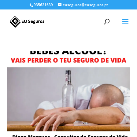
935621639
euseguros@euseguros.pt