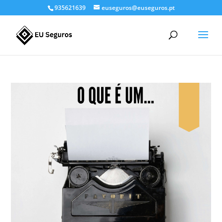
935621639
euseguros@euseguros.pt