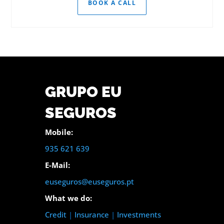
BOOK A CALL
GRUPO EU
SEGUROS
Mobile:
935 621 639
E-Mail:
euseguros@euseguros.pt
What we do:
Credit
|
Insurance
|
Investments