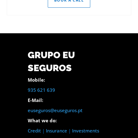
BOOK A CALL
GRUPO EU
SEGUROS
Mobile:
935 621 639
E-Mail:
euseguros@euseguros.pt
What we do:
Credit
|
Insurance
|
Investments